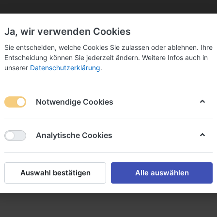
Ja, wir verwenden Cookies
Sie bitte Ihre Postleitzahl ein:
Sie entscheiden, welche Cookies Sie zulassen oder ablehnen. Ihre
Entscheidung können Sie jederzeit ändern. Weitere Infos auch in
unserer
Datenschutzerklärung
.
Notwendige Cookies
k
Sekt & Co.
Wein
Fassbier
Bürobedarf
Analytische Cookies
L via s.
Auswahl bestätigen
Alle auswählen