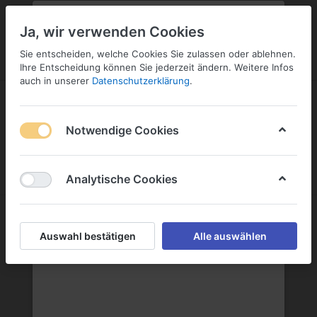
PLZ:
-
FILIALE:
-
SERVICE:
KONTAKT
SERVICE
Geben Sie bitte Ihre Postleitzahl
ändern
Ja, wir verwenden Cookies
ein:
Sie entscheiden, welche Cookies Sie zulassen oder ablehnen.
ANMELDEN
Ihre Entscheidung können Sie jederzeit ändern. Weitere Infos
auch in unserer
Datenschutzerklärung
.
Notwendige Cookies
Menü
Anmelden
Warenkorb
Analytische Cookies
Geschenke
Auswahl bestätigen
Alle auswählen