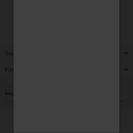
Service, Versand & Zahlung
Firma, Impressum & Datenschutz
* Alle Preise inkl. MwSt.
Shopsystem
by SmartStore AG © 2026
Copyright © 2026 Trinkgut Wuppertal. Alle Rechte vorbehalten.