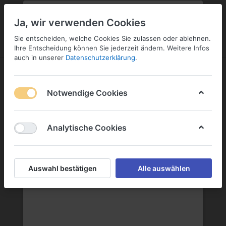
PLZ:
-
FILIALE:
-
SERVICE:
KONTAKT
SERVICE
Geben Sie bitte Ihre Postleitzahl
ändern
Ja, wir verwenden Cookies
ein:
Sie entscheiden, welche Cookies Sie zulassen oder ablehnen.
ANMELDEN
Ihre Entscheidung können Sie jederzeit ändern. Weitere Infos
auch in unserer
Datenschutzerklärung
.
Notwendige Cookies
Menü
Anmelden
Warenkorb
Analytische Cookies
Rotwein
Auswahl bestätigen
Alle auswählen