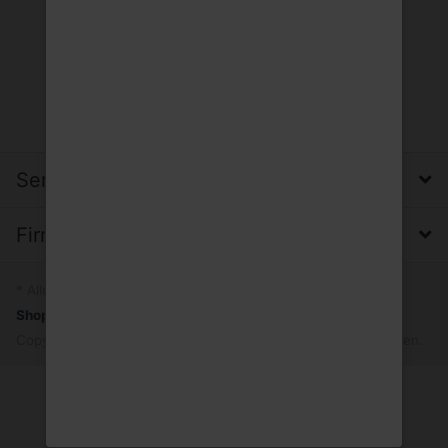
Service, Versand & Zahlung
Firma, Impressum & Datenschutz
* Alle Preise inkl. MwSt.
Shopsystem
by SmartStore AG © 2026
Copyright © 2026 Trinkgut Wuppertal. Alle Rechte vorbehalten.