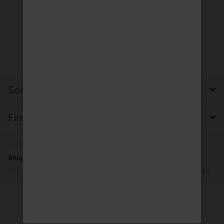
Service, Versand & Zahlung
Firma, Impressum & Datenschutz
* Alle Preise inkl. MwSt.
Shopsystem
by SmartStore AG © 2026
Copyright © 2026 Trinkgut Wuppertal. Alle Rechte vorbehalten.