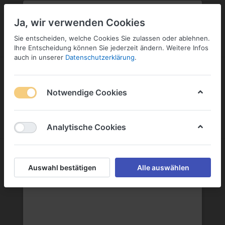
PLZ:
-
FILIALE:
-
SERVICE:
KONTAKT
SERVICE
Geben Sie bitte Ihre Postleitzahl
ändern
Ja, wir verwenden Cookies
ein:
Sie entscheiden, welche Cookies Sie zulassen oder ablehnen.
ANMELDEN
Ihre Entscheidung können Sie jederzeit ändern. Weitere Infos
auch in unserer
Datenschutzerklärung
.
Notwendige Cookies
Menü
Anmelden
Warenkorb
Analytische Cookies
Hell
Auswahl bestätigen
Alle auswählen