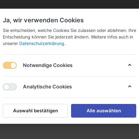
Ja, wir verwenden Cookies
Sie bitte Ihre Postleitzahl ein:
Sie entscheiden, welche Cookies Sie zulassen oder ablehnen. Ihre
Entscheidung können Sie jederzeit ändern. Weitere Infos auch in
unserer
Datenschutzerklärung
.
Notwendige Cookies
k
Sekt & Co.
Wein
Fassbier
Bürobedarf
Analytische Cookies
 und Heilquellen GmbH & Co. OH
en GmbH & Co. OHG
Auswahl bestätigen
Alle auswählen