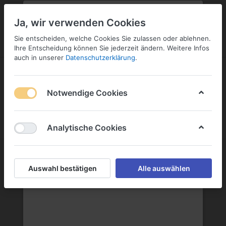
PLZ:
-
FILIALE:
-
SERVICE:
KONTAKT
SERVICE
Geben Sie bitte Ihre Postleitzahl
ändern
Ja, wir verwenden Cookies
ein:
Sie entscheiden, welche Cookies Sie zulassen oder ablehnen.
ANMELDEN
Ihre Entscheidung können Sie jederzeit ändern. Weitere Infos
auch in unserer
Datenschutzerklärung
.
Notwendige Cookies
Menü
Anmelden
Warenkorb
Analytische Cookies
Blanchet GmbH
Auswahl bestätigen
Alle auswählen
Blanchet GmbH