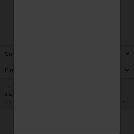
Service, Versand & Zahlung
Firma, Impressum & Datenschutz
* Alle Preise inkl. MwSt.
Shopsystem
by SmartStore AG © 2026
Copyright © 2026 Trinkgut Wuppertal. Alle Rechte vorbehalten.