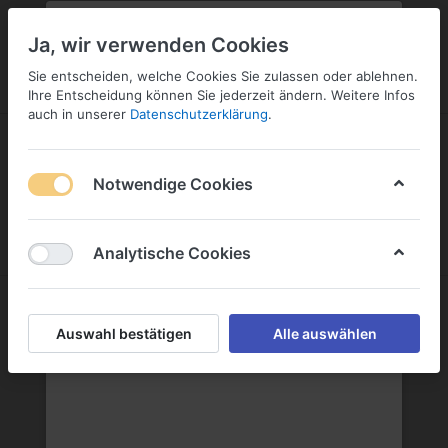
PLZ:
-
FILIALE:
-
SERVICE:
KONTAKT
SERVICE
Geben Sie bitte Ihre Postleitzahl
ändern
Ja, wir verwenden Cookies
ein:
Sie entscheiden, welche Cookies Sie zulassen oder ablehnen.
ANMELDEN
Ihre Entscheidung können Sie jederzeit ändern. Weitere Infos
auch in unserer
Datenschutzerklärung
.
Notwendige Cookies
Menü
Anmelden
Warenkorb
Analytische Cookies
Bodegas Félix Solís S.A.
Auswahl bestätigen
Alle auswählen
Bodegas Félix Solís S.A.