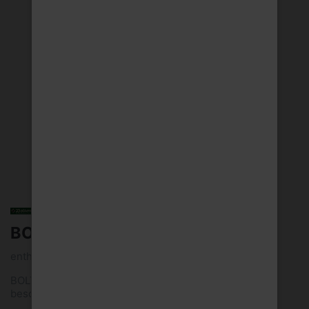
BOLTENS HELLES BV 20X0,33L
enthält 4,9 Vol.-% Alkohol
BOLTENs Helles Ein helles, frisches Bier mit der ganz
besonderen Perligkeit. BOLTENs Helles ist dez