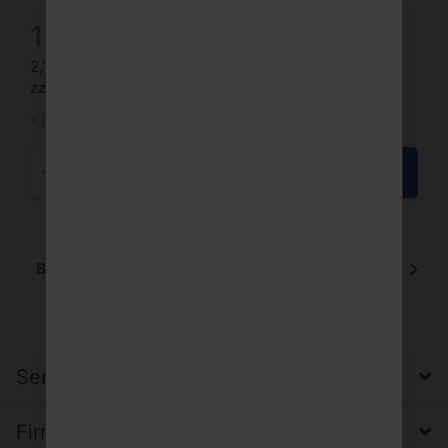
13,89 € *
2,10 €/Liter
zzgl. Pfand: 4,50 € *
* Preise inkl. MwSt.
In den Warenkorb
Stück
Beschreibung
Service, Versand & Zahlung
Firma, Impressum & Datenschutz