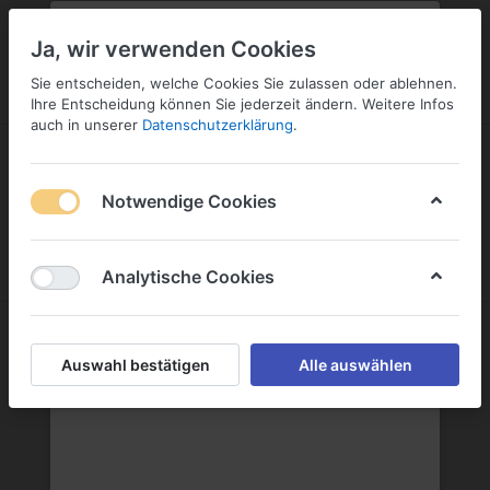
PLZ:
-
FILIALE:
-
SERVICE:
KONTAKT
SERVICE
Geben Sie bitte Ihre Postleitzahl
ändern
Ja, wir verwenden Cookies
ein:
Sie entscheiden, welche Cookies Sie zulassen oder ablehnen.
ANMELDEN
Ihre Entscheidung können Sie jederzeit ändern. Weitere Infos
auch in unserer
Datenschutzerklärung
.
Notwendige Cookies
Menü
Anmelden
Warenkorb
Analytische Cookies
Auswahl bestätigen
Alle auswählen