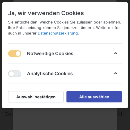
PLZ:
-
FILIALE:
-
SERVICE:
KONTAKT
SERVICE
Geben Sie bitte Ihre Postleitzahl
ändern
Ja, wir verwenden Cookies
ein:
Sie entscheiden, welche Cookies Sie zulassen oder ablehnen.
ANMELDEN
Ihre Entscheidung können Sie jederzeit ändern. Weitere Infos
auch in unserer
Datenschutzerklärung
.
Notwendige Cookies
Menü
Anmelden
Warenkorb
Analytische Cookies
Coca-Cola European Partners
Auswahl bestätigen
Alle auswählen
Deutschland GmbH
Coca-Cola European Partners Deutschland GmbH