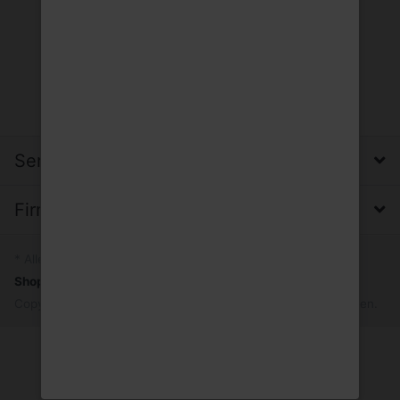
Service, Versand & Zahlung
Firma, Impressum & Datenschutz
* Alle Preise inkl. MwSt.
Shopsystem
by SmartStore AG © 2026
Copyright © 2026 Trinkgut Wuppertal. Alle Rechte vorbehalten.