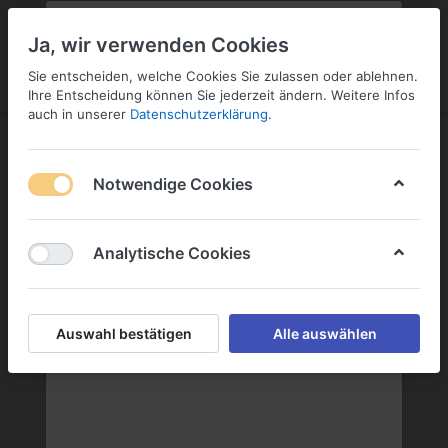
PLZ:
-
FILIALE:
-
SERVICE:
KONTAKT
SERVICE
Geben Sie bitte Ihre Postleitzahl
ändern
Ja, wir verwenden Cookies
ein:
Sie entscheiden, welche Cookies Sie zulassen oder ablehnen.
ANMELDEN
Ihre Entscheidung können Sie jederzeit ändern. Weitere Infos
auch in unserer
Datenschutzerklärung
.
Notwendige Cookies
Menü
Anmelden
Warenkorb
Analytische Cookies
FINCA ANGEL D'OR S.L.
Auswahl bestätigen
Alle auswählen
FINCA ANGEL D'OR S.L.