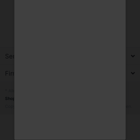
Service, Versand & Zahlung
Firma, Impressum & Datenschutz
* Alle Preise inkl. MwSt.
Shopsystem
by SmartStore AG © 2026
Copyright © 2026 Trinkgut Wuppertal. Alle Rechte vorbehalten.