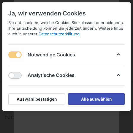
PLZ:
-
FILIALE:
-
SERVICE:
KONTAKT
SERVICE
Geben Sie bitte Ihre Postleitzahl
ändern
Ja, wir verwenden Cookies
ein:
Sie entscheiden, welche Cookies Sie zulassen oder ablehnen.
ANMELDEN
Ihre Entscheidung können Sie jederzeit ändern. Weitere Infos
auch in unserer
Datenschutzerklärung
.
Notwendige Cookies
Menü
Anmelden
Warenkorb
Analytische Cookies
Förstina-Sprudel Mineral- &
Auswahl bestätigen
Alle auswählen
Heilquelle
Förstina-Sprudel Mineral- & Heilquelle