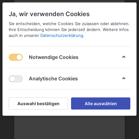
PLZ:
-
FILIALE:
-
SERVICE:
KONTAKT
SERVICE
Geben Sie bitte Ihre Postleitzahl
ändern
Ja, wir verwenden Cookies
ein:
Sie entscheiden, welche Cookies Sie zulassen oder ablehnen.
ANMELDEN
Ihre Entscheidung können Sie jederzeit ändern. Weitere Infos
auch in unserer
Datenschutzerklärung
.
Notwendige Cookies
Menü
Anmelden
Warenkorb
Analytische Cookies
Grappa
Auswahl bestätigen
Alle auswählen