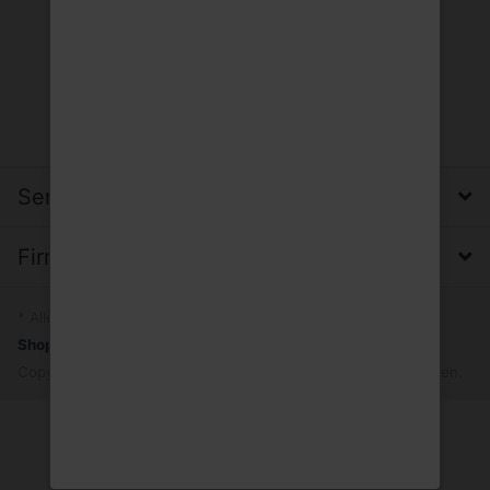
Service, Versand & Zahlung
Firma, Impressum & Datenschutz
* Alle Preise inkl. MwSt.
Shopsystem
by SmartStore AG © 2026
Copyright © 2026 Trinkgut Wuppertal. Alle Rechte vorbehalten.