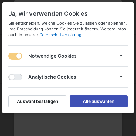
PLZ:
-
FILIALE:
-
SERVICE:
KONTAKT
SERVICE
Geben Sie bitte Ihre Postleitzahl
ändern
Ja, wir verwenden Cookies
ein:
Sie entscheiden, welche Cookies Sie zulassen oder ablehnen.
ANMELDEN
Ihre Entscheidung können Sie jederzeit ändern. Weitere Infos
auch in unserer
Datenschutzerklärung
.
Notwendige Cookies
Menü
Anmelden
Warenkorb
Analytische Cookies
Jacoby GmbH
Auswahl bestätigen
Alle auswählen
Jacoby GmbH