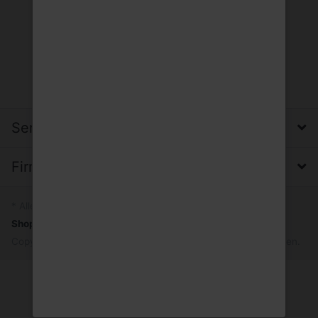
Service, Versand & Zahlung
Firma, Impressum & Datenschutz
* Alle Preise inkl. MwSt.
Shopsystem
by SmartStore AG © 2026
Copyright © 2026 Trinkgut Wuppertal. Alle Rechte vorbehalten.