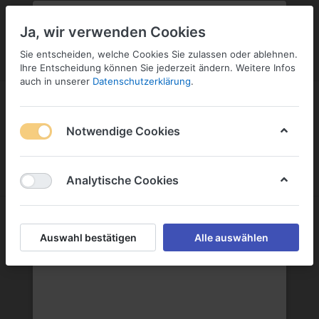
PLZ:
-
FILIALE:
-
SERVICE:
KONTAKT
SERVICE
Geben Sie bitte Ihre Postleitzahl
ändern
Ja, wir verwenden Cookies
ein:
Sie entscheiden, welche Cookies Sie zulassen oder ablehnen.
ANMELDEN
Ihre Entscheidung können Sie jederzeit ändern. Weitere Infos
auch in unserer
Datenschutzerklärung
.
Notwendige Cookies
Menü
Anmelden
Warenkorb
Analytische Cookies
LES GRANDS CHAIS DE FRANCE
Auswahl bestätigen
Alle auswählen
LES GRANDS CHAIS DE FRANCE