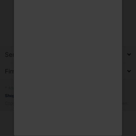
Service, Versand & Zahlung
Firma, Impressum & Datenschutz
* Alle Preise inkl. MwSt.
Shopsystem
by SmartStore AG © 2026
Copyright © 2026 Trinkgut Wuppertal. Alle Rechte vorbehalten.