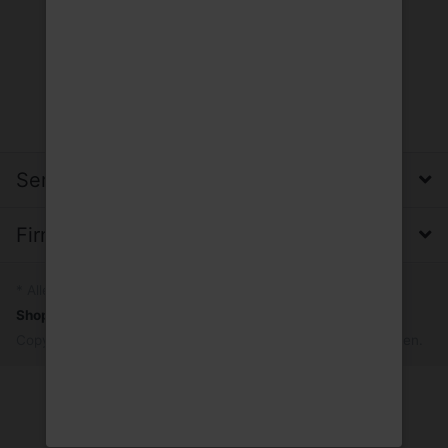
Service, Versand & Zahlung
Firma, Impressum & Datenschutz
* Alle Preise inkl. MwSt.
Shopsystem
by SmartStore AG © 2026
Copyright © 2026 Trinkgut Wuppertal. Alle Rechte vorbehalten.