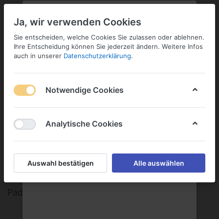
PLZ:
-
FILIALE:
-
SERVICE:
KONTAKT
SERVICE
Geben Sie bitte Ihre Postleitzahl
ändern
Ja, wir verwenden Cookies
ein:
Sie entscheiden, welche Cookies Sie zulassen oder ablehnen.
ANMELDEN
Ihre Entscheidung können Sie jederzeit ändern. Weitere Infos
auch in unserer
Datenschutzerklärung
.
Notwendige Cookies
Menü
Anmelden
Warenkorb
Analytische Cookies
Paderborner Brauerei Haus Cramer
Auswahl bestätigen
Alle auswählen
GmbH
Paderborner Brauerei Haus Cramer GmbH