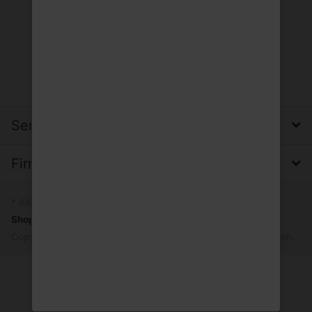
Service, Versand & Zahlung
Firma, Impressum & Datenschutz
* Alle Preise inkl. MwSt.
Shopsystem
by SmartStore AG © 2026
Copyright © 2026 Trinkgut Wuppertal. Alle Rechte vorbehalten.