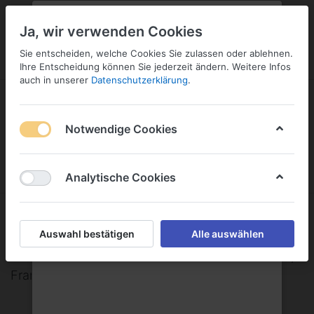
PLZ:
-
FILIALE:
-
SERVICE:
KONTAKT
SERVICE
Geben Sie bitte Ihre Postleitzahl
ändern
Ja, wir verwenden Cookies
ein:
Sie entscheiden, welche Cookies Sie zulassen oder ablehnen.
ANMELDEN
Ihre Entscheidung können Sie jederzeit ändern. Weitere Infos
auch in unserer
Datenschutzerklärung
.
Notwendige Cookies
Menü
Anmelden
Warenkorb
Analytische Cookies
Phillippe de Noange
Auswahl bestätigen
Alle auswählen
Phillippe de Noange 33290 Blanquefort Gironde,
France