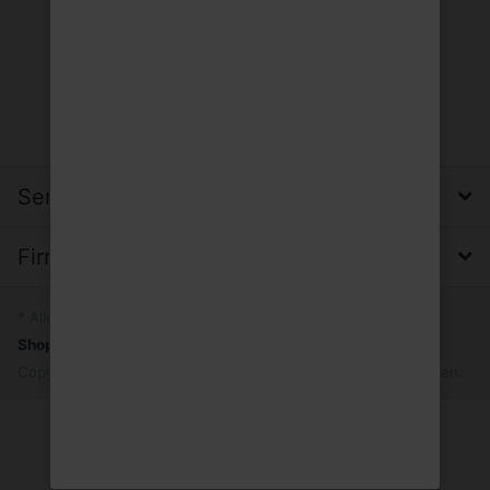
Service, Versand & Zahlung
Firma, Impressum & Datenschutz
* Alle Preise inkl. MwSt.
Shopsystem
by SmartStore AG © 2026
Copyright © 2026 Trinkgut Wuppertal. Alle Rechte vorbehalten.