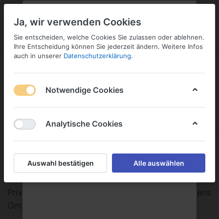
PLZ:
-
FILIALE:
-
SERVICE:
KONTAKT
SERVICE
Geben Sie bitte Ihre Postleitzahl
ändern
Ja, wir verwenden Cookies
ein:
Sie entscheiden, welche Cookies Sie zulassen oder ablehnen.
ANMELDEN
Ihre Entscheidung können Sie jederzeit ändern. Weitere Infos
auch in unserer
Datenschutzerklärung
.
Notwendige Cookies
Menü
Anmelden
Warenkorb
Analytische Cookies
Privatbrunnen Tönissteiner Sprudel
Auswahl bestätigen
Alle auswählen
Dr. C. Kerstiens GmbH
Privatbrunnen Tönissteiner Sprudel Dr. C. Kerstiens
GmbH