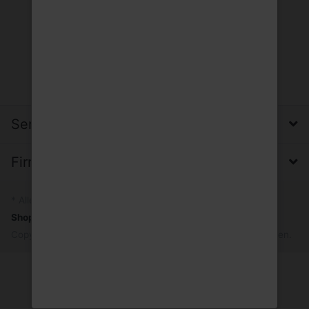
Service, Versand & Zahlung
Firma, Impressum & Datenschutz
* Alle Preise inkl. MwSt.
Shopsystem
by SmartStore AG © 2026
Copyright © 2026 Trinkgut Wuppertal. Alle Rechte vorbehalten.