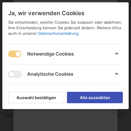
PLZ:
-
FILIALE:
-
SERVICE:
KONTAKT
SERVICE
Geben Sie bitte Ihre Postleitzahl
ändern
Ja, wir verwenden Cookies
ein:
Sie entscheiden, welche Cookies Sie zulassen oder ablehnen.
ANMELDEN
Ihre Entscheidung können Sie jederzeit ändern. Weitere Infos
auch in unserer
Datenschutzerklärung
.
Notwendige Cookies
Menü
Anmelden
Warenkorb
Analytische Cookies
Sangrita Gewürz- und
Auswahl bestätigen
Alle auswählen
Kräuterspezialitäten GmbH
Sangrita Gewürz- und Kräuterspezialitäten GmbH