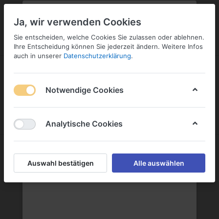
PLZ:
-
FILIALE:
-
SERVICE:
KONTAKT
SERVICE
Geben Sie bitte Ihre Postleitzahl
ändern
Ja, wir verwenden Cookies
ein:
Sie entscheiden, welche Cookies Sie zulassen oder ablehnen.
ANMELDEN
Ihre Entscheidung können Sie jederzeit ändern. Weitere Infos
auch in unserer
Datenschutzerklärung
.
Notwendige Cookies
Menü
Anmelden
Warenkorb
Analytische Cookies
Schloss Quelle Mellis GmbH
Auswahl bestätigen
Alle auswählen
Schloss Quelle Mellis GmbH