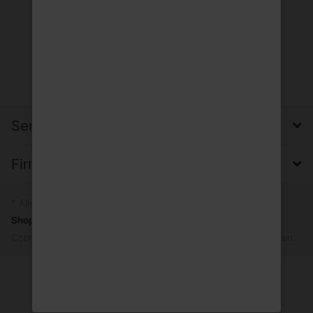
Service, Versand & Zahlung
Firma, Impressum & Datenschutz
* Alle Preise inkl. MwSt.
Shopsystem
by SmartStore AG © 2026
Copyright © 2026 Trinkgut Wuppertal. Alle Rechte vorbehalten.