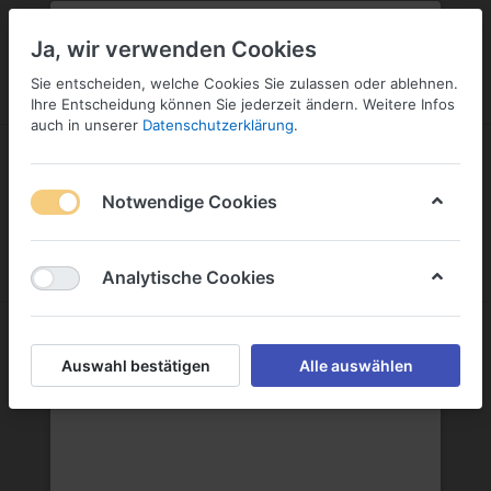
PLZ:
-
FILIALE:
-
SERVICE:
KONTAKT
SERVICE
Geben Sie bitte Ihre Postleitzahl
ändern
Ja, wir verwenden Cookies
ein:
Sie entscheiden, welche Cookies Sie zulassen oder ablehnen.
ANMELDEN
Ihre Entscheidung können Sie jederzeit ändern. Weitere Infos
auch in unserer
Datenschutzerklärung
.
Notwendige Cookies
Menü
Anmelden
Warenkorb
Analytische Cookies
Schwarzwald-Sprudel GmbH
Auswahl bestätigen
Alle auswählen
Schwarzwald-Sprudel GmbH