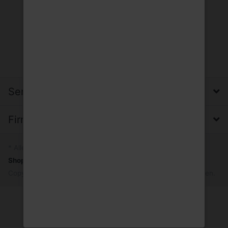
Service, Versand & Zahlung
Firma, Impressum & Datenschutz
* Alle Preise inkl. MwSt.
Shopsystem
by SmartStore AG © 2026
Copyright © 2026 Trinkgut Wuppertal. Alle Rechte vorbehalten.