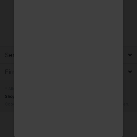
Service, Versand & Zahlung
Firma, Impressum & Datenschutz
* Alle Preise inkl. MwSt.
Shopsystem
by SmartStore AG © 2026
Copyright © 2026 Trinkgut Wuppertal. Alle Rechte vorbehalten.