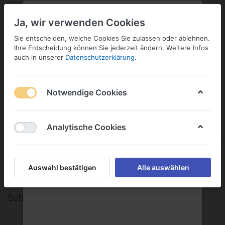
PLZ:
-
FILIALE:
-
SERVICE:
KONTAKT
SERVICE
Geben Sie bitte Ihre Postleitzahl
ändern
Ja, wir verwenden Cookies
ein:
Sie entscheiden, welche Cookies Sie zulassen oder ablehnen.
ANMELDEN
Ihre Entscheidung können Sie jederzeit ändern. Weitere Infos
auch in unserer
Datenschutzerklärung
.
Notwendige Cookies
Menü
Anmelden
Warenkorb
Analytische Cookies
Schwarzwald Sprudel Wildberg
Auswahl bestätigen
Alle auswählen
GmbH
Schwarzwald Sprudel Wildberg GmbH