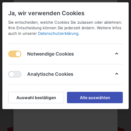
PLZ:
-
FILIALE:
-
SERVICE:
KONTAKT
SERVICE
Geben Sie bitte Ihre Postleitzahl
ändern
Ja, wir verwenden Cookies
ein:
Sie entscheiden, welche Cookies Sie zulassen oder ablehnen.
ANMELDEN
Ihre Entscheidung können Sie jederzeit ändern. Weitere Infos
auch in unserer
Datenschutzerklärung
.
Notwendige Cookies
Menü
Anmelden
Warenkorb
Analytische Cookies
Auswahl bestätigen
Alle auswählen