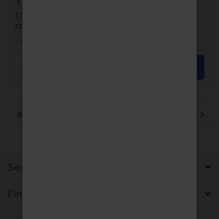
12,39 € *
1,25 €/Liter
zzgl. Pfand: 3,90 € *
* Preise inkl. MwSt.
In den Warenkorb
Stück
Beschreibung
Service, Versand & Zahlung
Firma, Impressum & Datenschutz