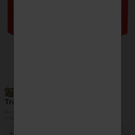
Traugott S.pils St.30x0,33l Mw
Ein Pils für gesellige Runden, am besten gut gekühlt
untergärig Aussehen: goldgelb,...