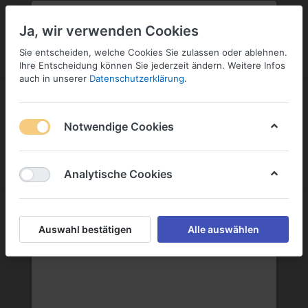
PLZ:
-
FILIALE:
-
SERVICE:
KONTAKT
SERVICE
Geben Sie bitte Ihre Postleitzahl
ändern
Ja, wir verwenden Cookies
ein:
Sie entscheiden, welche Cookies Sie zulassen oder ablehnen.
ANMELDEN
Ihre Entscheidung können Sie jederzeit ändern. Weitere Infos
auch in unserer
Datenschutzerklärung
.
Notwendige Cookies
Menü
Anmelden
Warenkorb
Analytische Cookies
Auswahl bestätigen
Alle auswählen