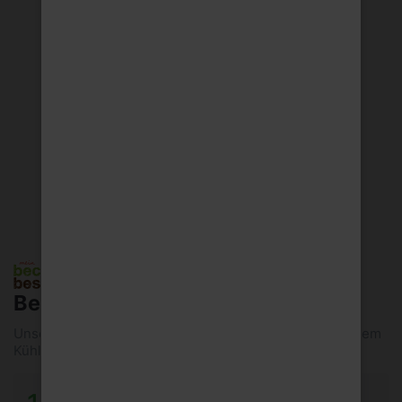
Beckers Orange 6 x 1 L
Unser beckers bester Orangensaft schmeckt kalt aus dem
Kühlschrank wie frisch gepresst und unterstüt