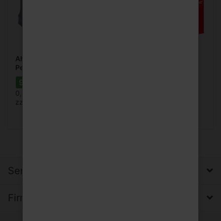
Ahrtal Classic 12x1l Mw
Coca-cola 12x1l Pet Mw
Pet
9,49 € *
18,99 € *
0,79 €/Liter
1,58 €/Liter
zzgl. Pfand: 3,30 € *
zzgl. Pfand: 3,30 € *
Service, Versand & Zahlung
Firma, Impressum & Datenschutz