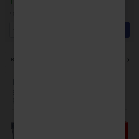
18,39 € *
* Preise inkl. MwSt.
In den Warenkorb
Stück
Beschreibung
Benutzer, die diesen Artikel
gekauft haben, haben auch
gekauft